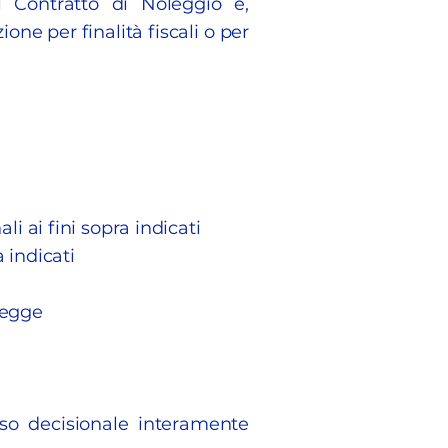
l Contratto di Noleggio e,
ne per finalità fiscali o per
li ai fini sopra indicati
a indicati
legge
sso decisionale interamente