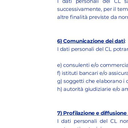
I dati personali del CL s
successivamente, per il temp
altre finalità previste da n
6) Comunicazione dei dati
:
I dati personali del CL potr
e) consulenti e/o commerciali
f) istituti bancari e/o assicu
g) soggetti che elaborano i d
h) autorità giudiziarie e/o 
7) Profilazione e diffusione 
I dati personali del CL n